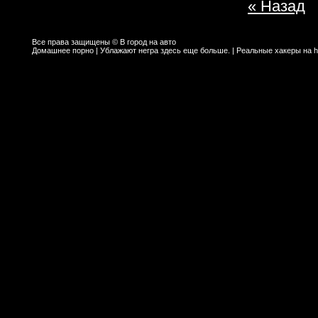
« Назад
Все права защищены © В город на авто
Домашнее порно
| Ублажают негра
здесь
еще больше. | Реальные хакеры на
h