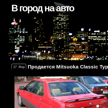
В город на авто
Главная
Продается Mitsuoka Classic Type
17
Мар