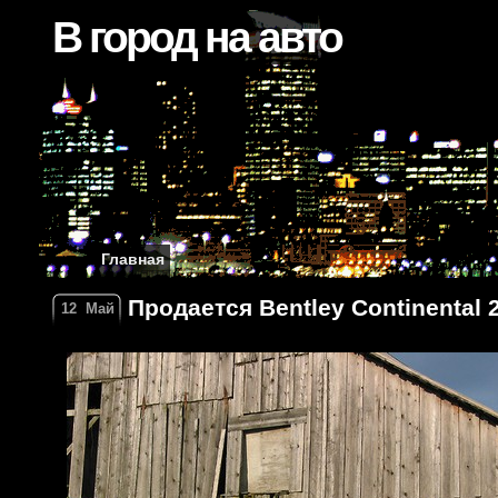
В город на авто
Главная
Продается Bentley Continental 2
12
Май