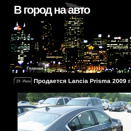
В город на авто
Главная
Продается Lancia Prisma 2009 г
19
Июн