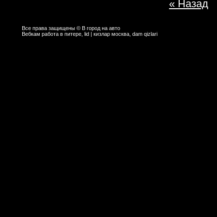
« Назад
Все права защищены © В город на авто
Вебкам работа в питере, lid
|
кизлар москва
, dam qizlari