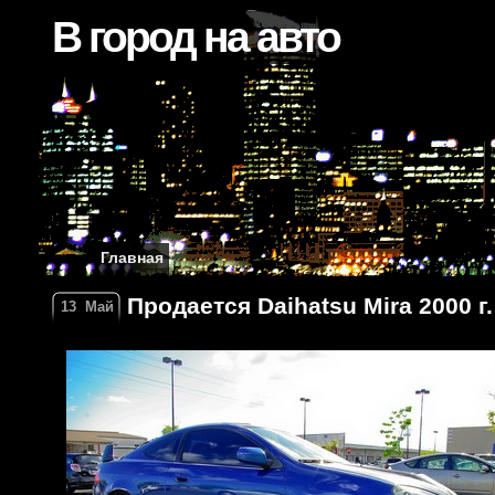
В город на авто
Главная
Продается Daihatsu Mira 2000 г.
13
Май