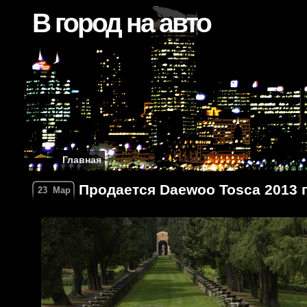
В город на авто
Главная
Продается Daewoo Tosca 2013 г
23
Мар